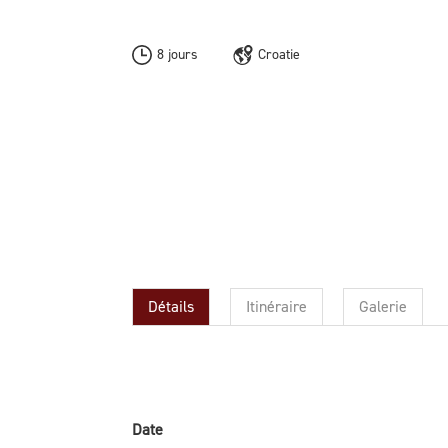
8 jours
Croatie
Détails
Itinéraire
Galerie
Date