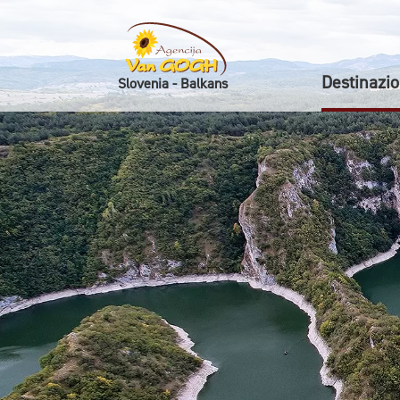
Destinazio
Slovenia - Balkans
Skoči na vsebino