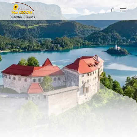
IT
Slovenia - Balkans
Skoči na vsebino